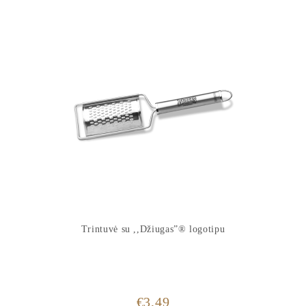
Trintuvė su ,,Džiugas”® logotipu
€
3,49