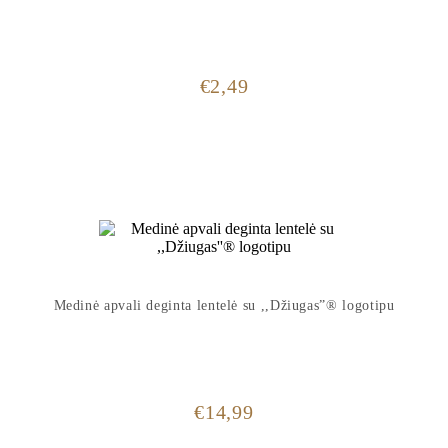
€
2,49
Medinė apvali deginta lentelė su ,,Džiugas”® logotipu
€
14,99