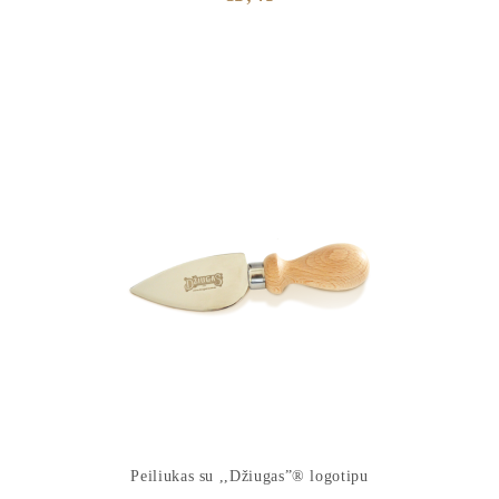
Peiliukas su ,,Džiugas”® logotipu