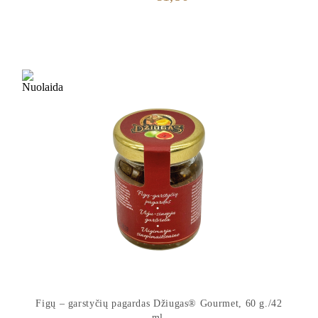
price
price
was:
is:
€2,50.
€1,80.
Figų – garstyčių pagardas Džiugas® Gourmet, 60 g./42
ml.