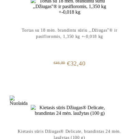
Tortas su 18 mėn. brandintu sūriu ,,Džiugas”® ir
pasifloromis, 1,350 kg +-0,018 kg
Original
Current
€
32,40
€
46,80
price
price
was:
is:
€46,80.
€32,40.
Kietasis sūris Džiugas® Delicate, brandintas 24 mėn.
laužytas (100 g)