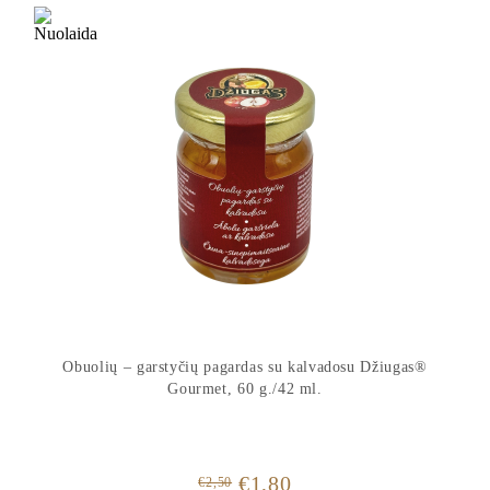
Obuolių – garstyčių pagardas su kalvadosu Džiugas®
Gourmet, 60 g./42 ml.
Original
Current
€
1,80
€
2,50