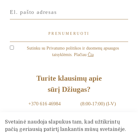
Sutinku su Privatumo politikos ir duomenų apsaugos
taisyklėmis. Plačiau
Čia
Turite klausimų apie
sūrį Džiugas?
+370 616 46984
(8:00-17:00) (I-V)
info@dziugashouse.lt
Svetainė naudoja slapukus tam, kad užtikrintų
pačią geriausią patirtį lankantis mūsų svetainėje.