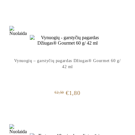
price
price
was:
is:
€2,50.
€1,80.
Vynuogių – garstyčių pagardas Džiugas® Gourmet 60 g/
42 ml
Original
Current
€
1,80
€
2,50
price
price
was:
is:
€2,50.
€1,80.