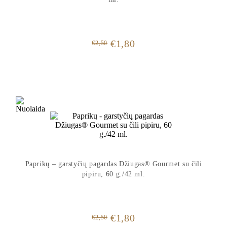
Original
Current
€
1,80
€
2,50
price
price
was:
is:
€2,50.
€1,80.
Paprikų – garstyčių pagardas Džiugas® Gourmet su čili
pipiru, 60 g./42 ml.
Original
Current
€
1,80
€
2,50