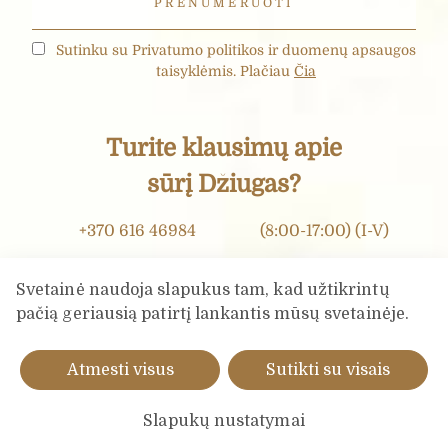
Sutinku su Privatumo politikos ir duomenų apsaugos
taisyklėmis. Plačiau
Čia
Turite klausimų apie
sūrį Džiugas?
+370 616 46984
(8:00-17:00) (I-V)
info@dziugashouse.lt
Svetainė naudoja slapukus tam, kad užtikrintų
pačią geriausią patirtį lankantis mūsų svetainėje.
KLAUSK SŪRIO DŽIUGAS EKSPERTO
Atmesti visus
Sutikti su visais
Slapukų nustatymai
© 2026. Visos teisės saugomos. |
Privatumo politika