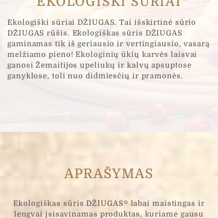
EKOLOGIŠKI SŪRIAI
Ekologiški sūriai DŽIUGAS. Tai išskirtinė sūrio
Žinutė
*
DŽIUGAS rūšis. Ekologiškas sūris DŽIUGAS
gaminamas tik iš geriausio ir vertingiausio, vasarą
melžiamo pieno! Ekologinių ūkių karvės laisvai
ganosi Žemaitijos upeliukų ir kalvų apsuptose
ganyklose, toli nuo didmiesčių ir pramonės.
Jūsų asmens duomenys yra renkami ir tvarkomi,
siekiant įvertinti Jūsų interneto projekto poreikius ir
pateikti UAB „Čia Market tinkamiausią pasiūlymą.
Užpildydami šią formą, Jūs sutinkate kad su mūsų
"Privatumo Politikoje" aprašytomis taisyklėmis
Siųsti
APRAŠYMAS
Ekologiškas sūris DŽIUGAS® labai maistingas ir
lengvai įsisavinamas produktas, kuriame gausu