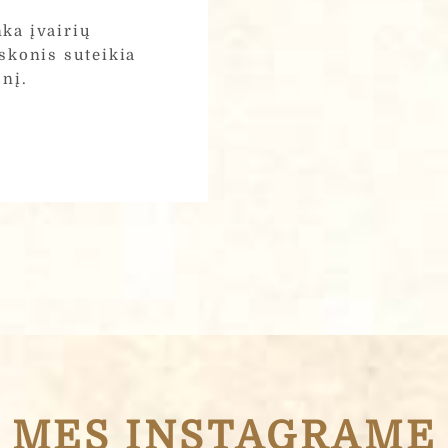
ka įvairių
 skonis suteikia
onį.
MES INSTAGRAME