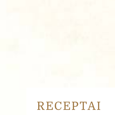
Žinutė
*
Jūsų asmens duomenys yra re
„Čia Market tinkamiausią pa
aprašytomis taisyklėmis
Siųsti
RECEPTAI