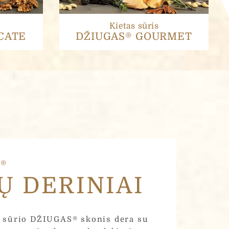
Kietas sūris
CATE
DŽIUGAS® GOURMET
S®
Ų DERINIAI
s sūrio DŽIUGAS® skonis dera su