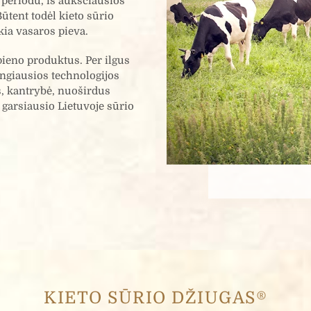
periodu, iš aukščiausios
tent todėl kieto sūrio
ia vasaros pieva.
ieno produktus. Per ilgus
ngiausios technologijos
s, kantrybė, nuoširdus
 garsiausio Lietuvoje sūrio
KIETO SŪRIO DŽIUGAS®