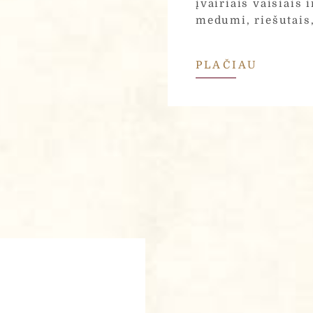
įvairiais vaisiais
medumi, riešutais,
PLAČIAU
nkami ir tvarkomi, siekiant įvertinti Jūsų interneto projekto 
siūlymą. Užpildydami šią formą, Jūs sutinkate kad su mūsų "Pri