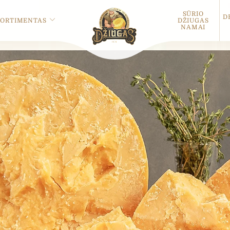
SŪRIO
D
SORTIMENTAS
DŽIUGAS
NAMAI