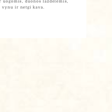
 ir uogomis, duonos lazdelėmis,
 vynu ir netgi kava.
poreikius ir pateikti UAB
vatumo Politikoje"