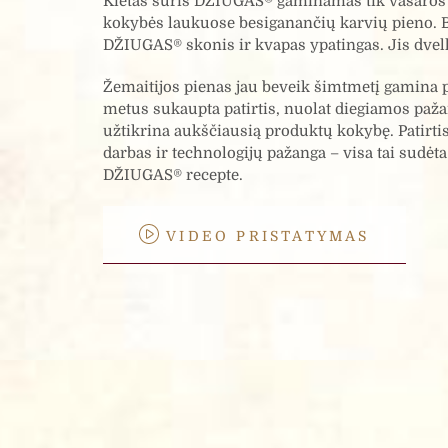
Kietas sūris DŽIUGAS® gaminamas tik vasaros 
kokybės laukuose besiganančių karvių pieno. Bū
DŽIUGAS® skonis ir kvapas ypatingas. Jis dvelk
Žemaitijos pienas jau beveik šimtmetį gamina p
metus sukaupta patirtis, nuolat diegiamos paža
užtikrina aukščiausią produktų kokybę. Patirti
darbas ir technologijų pažanga – visa tai sudėta
DŽIUGAS® recepte.
VIDEO PRISTATYMAS