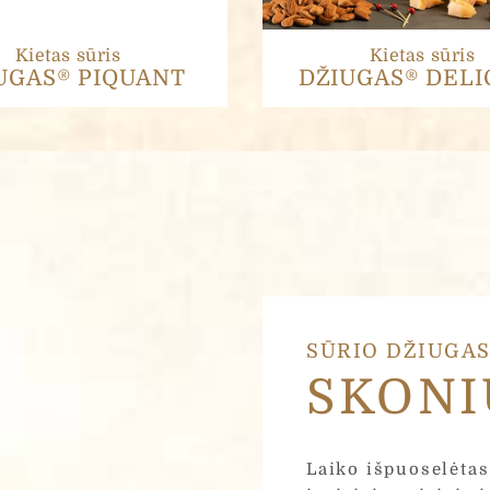
Kietas sūris
Kietas sūris
UGAS® PIQUANT
DŽIUGAS® DELI
Pavardė
SŪRIO DŽIUGA
SKONI
Laiko išpuoselėta