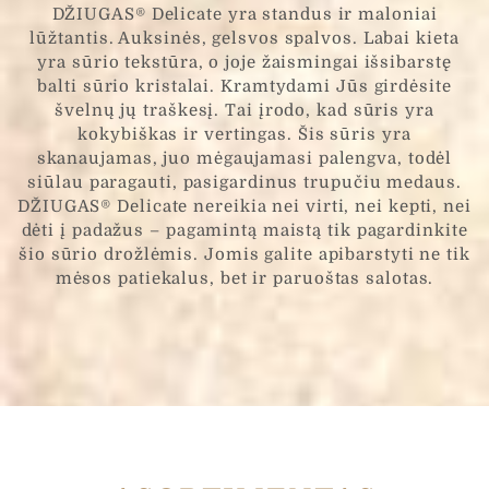
DŽIUGAS® Delicate yra standus ir maloniai
lūžtantis. Auksinės, gelsvos spalvos. Labai kieta
yra sūrio tekstūra, o joje žaismingai išsibarstę
balti sūrio kristalai. Kramtydami Jūs girdėsite
švelnų jų traškesį. Tai įrodo, kad sūris yra
kokybiškas ir vertingas. Šis sūris yra
skanaujamas, juo mėgaujamasi palengva, todėl
siūlau paragauti, pasigardinus trupučiu medaus.
DŽIUGAS® Delicate nereikia nei virti, nei kepti, nei
dėti į padažus – pagamintą maistą tik pagardinkite
šio sūrio drožlėmis. Jomis galite apibarstyti ne tik
mėsos patiekalus, bet ir paruoštas salotas.