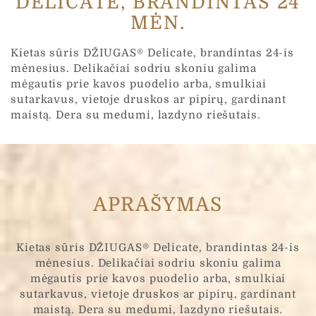
DELICATE, BRANDINTAS 24
MĖN.
p
Žinutė
*
a
Kietas sūris DŽIUGAS® Delicate, brandintas 24-is
š
mėnesius. Delikačiai sodriu skoniu galima
t
a
mėgautis prie kavos puodelio arba, smulkiai
s
sutarkavus, vietoje druskos ar pipirų, gardinant
E
maistą. Dera su medumi, lazdyno riešutais.
l
.
Ž
Jūsų asmens duomenys yra renkami ir tvarkomi,
i
siekiant įvertinti Jūsų interneto projekto poreikius ir
pateikti UAB „Čia Market tinkamiausią pasiūlymą.
n
Užpildydami šią formą, Jūs sutinkate kad su mūsų
u
"Privatumo Politikoje" aprašytomis taisyklėmis
APRAŠYMAS
t
ė
Siųsti
Kietas sūris DŽIUGAS® Delicate, brandintas 24-is
mėnesius. Delikačiai sodriu skoniu galima
mėgautis prie kavos puodelio arba, smulkiai
sutarkavus, vietoje druskos ar pipirų, gardinant
maistą. Dera su medumi, lazdyno riešutais.