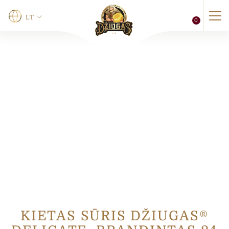
LT
0
Vardas
*
Vardas
Pavardė
Telefonas
0 of 12 max characters.
El. paštas
*
KIETAS SŪRIS DŽIUGAS®