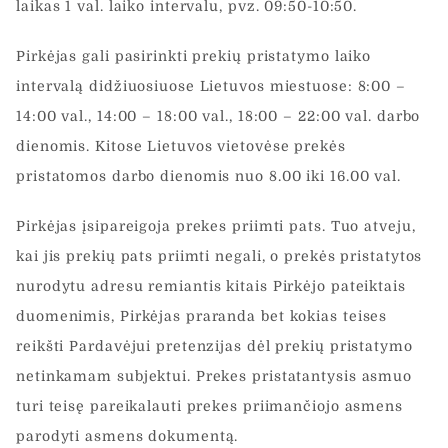
laikas 1 val. laiko intervalu, pvz. 09:50-10:50.
Pirkėjas gali pasirinkti prekių pristatymo laiko
intervalą didžiuosiuose Lietuvos miestuose: 8:00 –
14:00 val., 14:00 – 18:00 val., 18:00 – 22:00 val. darbo
dienomis. Kitose Lietuvos vietovėse prekės
pristatomos darbo dienomis nuo 8.00 iki 16.00 val.
Pirkėjas įsipareigoja prekes priimti pats. Tuo atveju,
kai jis prekių pats priimti negali, o prekės pristatytos
nurodytu adresu remiantis kitais Pirkėjo pateiktais
duomenimis, Pirkėjas praranda bet kokias teises
reikšti Pardavėjui pretenzijas dėl prekių pristatymo
netinkamam subjektui. Prekes pristatantysis asmuo
turi teisę pareikalauti prekes priimančiojo asmens
parodyti asmens dokumentą.