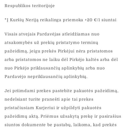
Respublikos teritorijoje
*Į Kuršių Neriją reikalinga priemoka +20 €/1 siuntai
Visais atvejais Pardavėjas atleidžiamas nuo
atsakomybės už prekių pristatymo terminų
pažeidimą, jeigu prekės Pirkėjui nėra pristatomos
arba pristatomos ne laiku dėl Pirkėjo kaltės arba dėl
nuo Pirkėjo priklausančių aplinkybių arba nuo
Pardavėjo nepriklausančių aplinkybių.
Jei priimdami prekes pastebite pakuotės pažeidimą,
nedelsiant turite pranešti apie tai prekes
pristačiusiam Kurjeriui ir užpildyti pakuotės
pažeidimų aktą. Priėmus užsakytą prekę ir pasirašius
siuntos dokumente be pastabų, laikoma, kad prekės