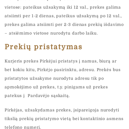
f
vietose: pateikus užsakymą iki 12 val., prekes galima
o
n
atsiimti per 1-2 dienas, pateikus užsakymą po 12 val.,
Žinutė
*
a
prekes galima atsiimti per 2-3 dienas prekių išdavimo
s
*
– atsiėmimo vietose nurodytu darbo laiku.
p
a
Prekių pristatymas
š
t
a
Kurjeris prekes Pirkėjui pristatys į namus, biurą ar
Jūsų asmens duomenys yra renkami ir tvarkomi,
s
siekiant įvertinti Jūsų interneto projekto poreikius ir
bet kokiu kitu, Pirkėjo pasirinktu, adresu. Prekės bus
pateikti UAB „Čia Market tinkamiausią pasiūlymą.
Užpildydami šią formą, Jūs sutinkate kad su mūsų
pristatytos užsakyme nurodytu adresu tik po
"Privatumo Politikoje" aprašytomis taisyklėmis
apmokėjimo už prekes, t.y. pinigams už prekes
patekus į Pardavėjo sąskaitą.
Siųsti
Pirkėjas, užsakydamas prekes, įsipareigoja nurodyti
tikslią prekių pristatymo vietą bei kontaktinio asmens
telefono numerį.