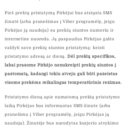
Pieš prekių pristatymą Pirkėjui bus atsiųsta SMS
žinutė (arba pranešimas į Viber programėlę, jeigu
Pirkėjas ją naudoja) su prekių siuntos numeriu ir
internetine nuoroda. Ją paspaudus Pirkėjas galės
valdyti savo prekių siuntos pristatymą: keisti
pristatymo adresą ar dieną.
Dėl prekių specifikos,
labai prašome Pirkėjo nenukreipti prekių siuntos į
paštomatą, kadangi tokiu atveju gali būti pažeistas
visoms prekėms reikalingas temperatūrinis režimas.
Pristatymo dieną apie numatomą prekių pristatymo
laiką Pirkėjas bus informuotas SMS žinute (arba
pranešimu į Viber programėlę, jeigu Pirkėjas ją
naudoja). Žinutėje bus nurodytas kurjerio atvykimo