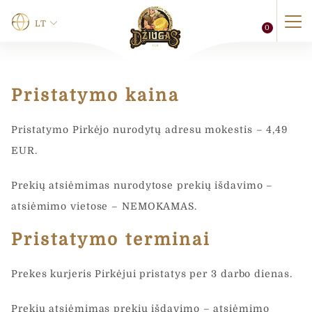
LT
0
Pristatymo kaina
Vardas
*
Pristatymo Pirkėjo nurodytų adresu mokestis – 4,49
EUR.
Vardas
Pavardė
Prekių atsiėmimas nurodytose prekių išdavimo –
Telefonas
atsiėmimo vietose – NEMOKAMAS.
Pristatymo terminai
0 of 12 max characters.
T
Prekes kurjeris Pirkėjui pristatys per 3 darbo dienas.
El. paštas
*
e
l
e
Prekių atsiėmimas prekių išdavimo – atsiėmimo