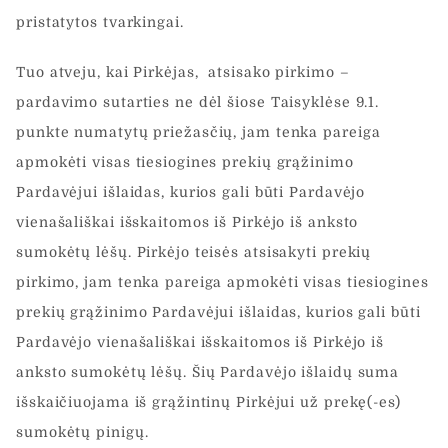
pristatytos tvarkingai.
Tuo atveju, kai Pirkėjas, atsisako pirkimo –
pardavimo sutarties ne dėl šiose Taisyklėse 9.1.
punkte numatytų priežasčių, jam tenka pareiga
apmokėti visas tiesiogines prekių grąžinimo
Pardavėjui išlaidas, kurios gali būti Pardavėjo
vienašališkai išskaitomos iš Pirkėjo iš anksto
sumokėtų lėšų. Pirkėjo teisės atsisakyti prekių
pirkimo, jam tenka pareiga apmokėti visas tiesiogines
prekių grąžinimo Pardavėjui išlaidas, kurios gali būti
Pardavėjo vienašališkai išskaitomos iš Pirkėjo iš
anksto sumokėtų lėšų. Šių Pardavėjo išlaidų suma
išskaičiuojama iš grąžintinų Pirkėjui už prekę(-es)
sumokėtų pinigų.