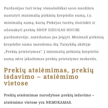
Pardavėjas turi teisę vienašališkai savo nuožiūra
nustatyti minimalią pirkinių krepšelio sumą, t.y.
minimalią sumą, kurią Pirkėjas turėtų išsirinkti ir
užsisakyti prekių SHOP DZIUGAS HOUSE
parduotuvėje, norėdamas jas įsigyti. Minimali pirkinių
krepšelio suma nurodoma šių Taisyklių skiltyje
„Prekių pristatymas“. Į minimalią pirkinių krepšelio
sumą nėra įskaitomas prekių pristatymo mokestis.
Prekių atsiėmimas, prekių
išdavimo – atsiėmimo
vietose
Prekių atsiėmimas nurodytose prekių išdavimo –
atsiėmimo vietose yra NEMOKAMAS.