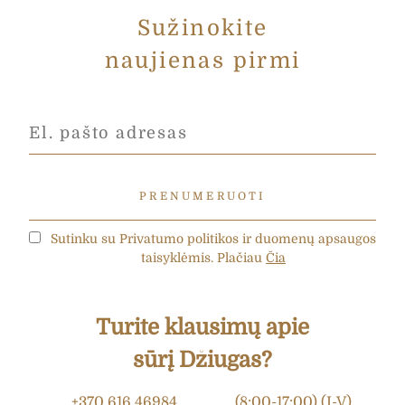
Sužinokite
naujienas pirmi
Sutinku su Privatumo politikos ir duomenų apsaugos
taisyklėmis. Plačiau
Čia
Turite klausimų apie
sūrį Džiugas?
+370 616 46984
(8:00-17:00) (I-V)