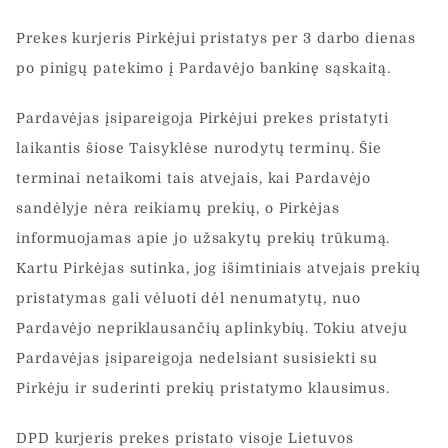
Prekes kurjeris Pirkėjui pristatys per 3 darbo dienas
po pinigų patekimo į Pardavėjo bankinę sąskaitą.
Pardavėjas įsipareigoja Pirkėjui prekes pristatyti
laikantis šiose Taisyklėse nurodytų terminų. Šie
terminai netaikomi tais atvejais, kai Pardavėjo
sandėlyje nėra reikiamų prekių, o Pirkėjas
informuojamas apie jo užsakytų prekių trūkumą.
Kartu Pirkėjas sutinka, jog išimtiniais atvejais prekių
pristatymas gali vėluoti dėl nenumatytų, nuo
Pardavėjo nepriklausančių aplinkybių. Tokiu atveju
Pardavėjas įsipareigoja nedelsiant susisiekti su
Pirkėju ir suderinti prekių pristatymo klausimus.
DPD kurjeris prekes pristato visoje Lietuvos