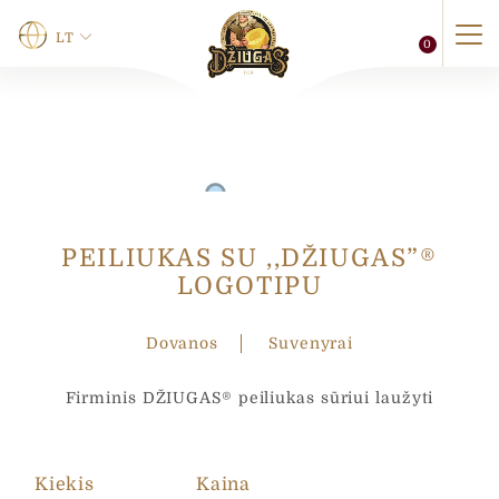
LT
0
Vardas
*
Vardas
Pavardė
PEILIUKAS SU ,,DŽIUGAS”®
LOGOTIPU
V
Telefonas
a
r
Dovanos
Suvenyrai
d
a
s
0 of 12 max characters.
Firminis DŽIUGAS® peiliukas sūriui laužyti
p
a
El. paštas
*
š
t
Kiekis
Kaina
a