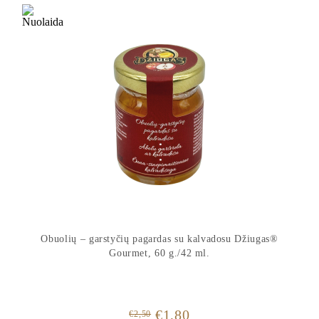
Obuolių – garstyčių pagardas su kalvadosu Džiugas®
Gourmet, 60 g./42 ml.
Original
Current
€
1,80
€
2,50