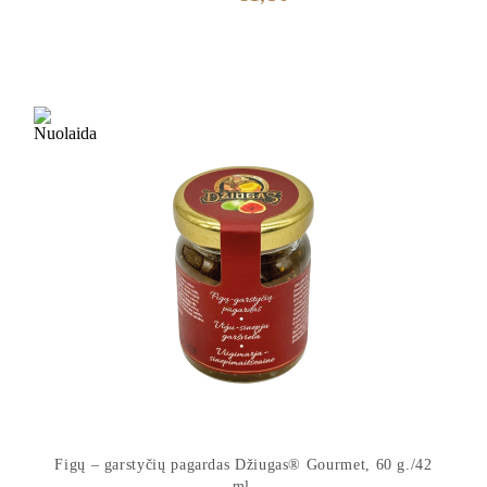
price
price
was:
is:
€2,50.
€1,80.
Figų – garstyčių pagardas Džiugas® Gourmet, 60 g./42
ml.