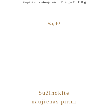
užtepėlė su kietuoju sūriu Džiugas®, 190 g.
€
5,40
Sužinokite
naujienas pirmi