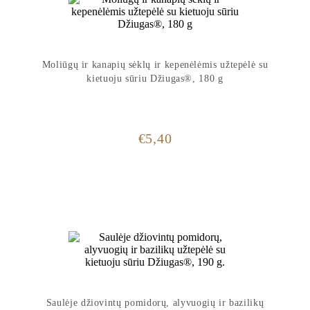
Moliūgų ir kanapių sėklų ir kepenėlėmis užtepėlė su
kietuoju sūriu Džiugas®, 180 g
€
5,40
Saulėje džiovintų pomidorų, alyvuogių ir bazilikų