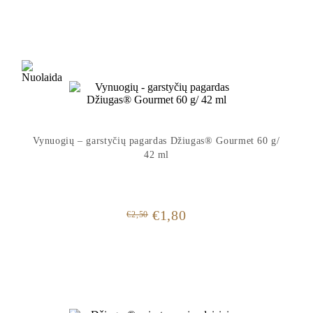
price
price
was:
is:
€2,50.
€1,80.
Vynuogių – garstyčių pagardas Džiugas® Gourmet 60 g/
42 ml
Original
Current
€
1,80
€
2,50
price
price
was:
is:
€2,50.
€1,80.