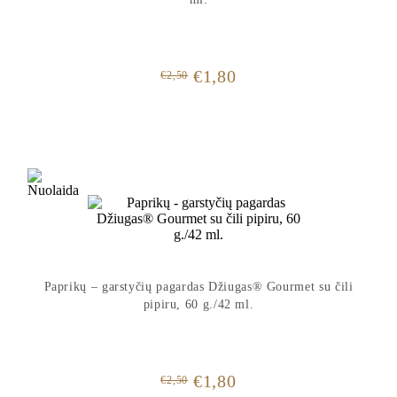
Original
Current
€
1,80
€
2,50
price
price
was:
is:
€2,50.
€1,80.
Paprikų – garstyčių pagardas Džiugas® Gourmet su čili
pipiru, 60 g./42 ml.
Original
Current
€
1,80
€
2,50