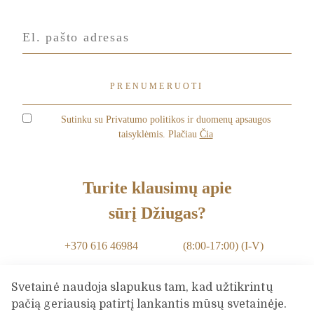
Sutinku su Privatumo politikos ir duomenų apsaugos
taisyklėmis. Plačiau
Čia
Turite klausimų apie
sūrį Džiugas?
+370 616 46984
(8:00-17:00) (I-V)
info@dziugashouse.lt
Svetainė naudoja slapukus tam, kad užtikrintų
pačią geriausią patirtį lankantis mūsų svetainėje.