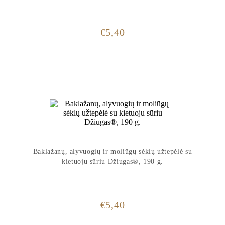
€
5,40
Baklažanų, alyvuogių ir moliūgų sėklų užtepėlė su
kietuoju sūriu Džiugas®, 190 g.
€
5,40