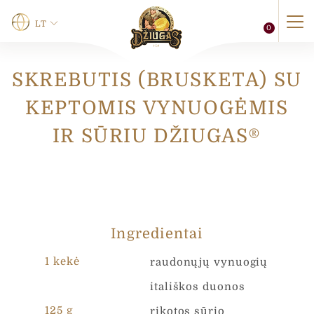
LT
0
SKREBUTIS (BRUSKETA) SU
Vardas
*
KEPTOMIS VYNUOGĖMIS
IR SŪRIU DŽIUGAS®
Vardas
Pavardė
Telefonas
Ingredientai
0 of 12 max characters.
1 kekė
raudonųjų vynuogių
T
El. paštas
*
e
itališkos duonos
l
e
125 g
rikotos sūrio