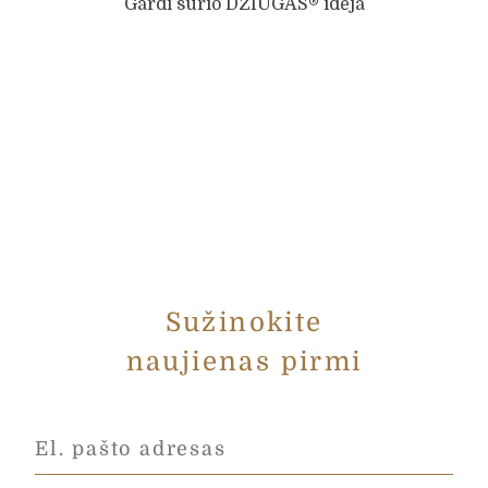
Gardi sūrio DŽIUGAS® idėja
Sužinokite
naujienas pirmi