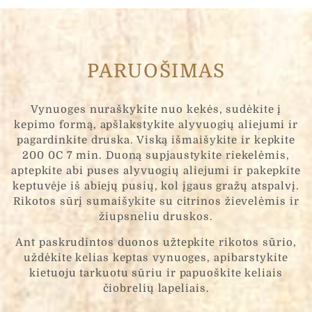
PARUOŠIMAS
Vynuoges nuraškykite nuo kekės, sudėkite į
kepimo formą, apšlakstykite alyvuogių aliejumi ir
pagardinkite druska. Viską išmaišykite ir kepkite
200 0C 7 min. Duoną supjaustykite riekelėmis,
aptepkite abi puses alyvuogių aliejumi ir pakepkite
keptuvėje iš abiejų pusių, kol įgaus gražų atspalvį.
Rikotos sūrį sumaišykite su citrinos žievelėmis ir
žiupsneliu druskos.
Ant paskrudintos duonos užtepkite rikotos sūrio,
uždėkite kelias keptas vynuoges, apibarstykite
kietuoju tarkuotu sūriu ir papuoškite keliais
čiobrelių lapeliais.