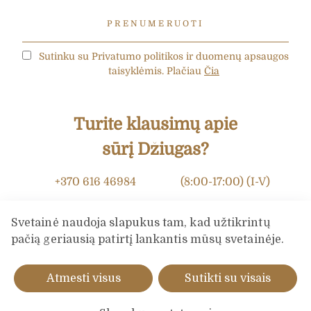
Sutinku su Privatumo politikos ir duomenų apsaugos
taisyklėmis. Plačiau
Čia
Turite klausimų apie
sūrį Džiugas?
+370 616 46984
(8:00-17:00) (I-V)
info@dziugashouse.lt
Svetainė naudoja slapukus tam, kad užtikrintų
pačią geriausią patirtį lankantis mūsų svetainėje.
KLAUSK SŪRIO DŽIUGAS EKSPERTO
Atmesti visus
Sutikti su visais