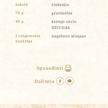
šakelė
čiobrelio
70 g
grietinėlės
40 g
kietojo sūrio
DŽIUGAS
1 valgomasis
augalinio aliejaus
šaukštas
Spausdinti
Dalintis