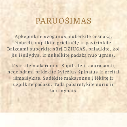
PARUOŠIMAS
Apkepinkite svogūnus, suberkite česnaką,
čiobrelį, supilkite grietinėlę ir pavirinkite.
Baigdami suberkite sūrį DŽIUGAS, palaukite, kol
jis išsilydys, ir nukelkite padažą nuo ugnies.
Išvirkite makaronus. Supilkite į kiaurasamtį,
nedelsdami pridėkite šviežius špinatus ir greitai
išmaišykite. Sudėkite makaronus į lėkštę ir
užpilkite padažu. Tada pabarstykite sūriu ir
žalumynais.