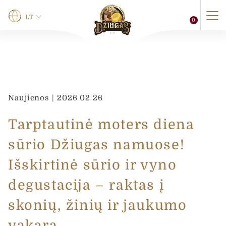
LT
0
Vardas
*
Naujienos | 2026 02 26
Vardas
Pavardė
Tarptautinė moters diena
Telefonas
sūrio Džiugas namuose!
Išskirtinė sūrio ir vyno
0 of 12 max characters.
degustacija – raktas į
*
El. paštas
*
T
skonių, žinių ir jaukumo
e
l
vakarą.