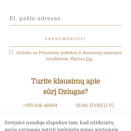
Sutinku su Privatumo politikos ir duomenų apsaugos
taisyklėmis. Plačiau
Čia
Turite klausimų apie
sūrį Džiugas?
+370 616 46984
(8:00-17:00) (I-V)
info@dziugashouse.lt
Svetainė naudoja slapukus tam, kad užtikrintų
pačią geriausią patirtį lankantis mūsų svetainėje.