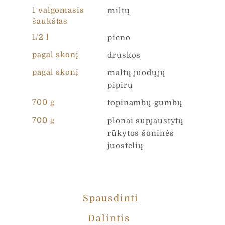
1 valgomasis
miltų
šaukštas
Žinutė
*
1/2 l
pieno
pagal skonį
druskos
pagal skonį
maltų juodųjų
pipirų
700 g
topinambų gumbų
Jūsų asmens duomenys yra renkami ir tvarkomi,
siekiant įvertinti Jūsų interneto projekto poreikius ir
700 g
plonai supjaustytų
pateikti UAB „Čia Market tinkamiausią pasiūlymą.
rūkytos šoninės
Užpildydami šią formą, Jūs sutinkate kad su mūsų
"Privatumo Politikoje" aprašytomis taisyklėmis
juostelių
Siųsti
Spausdinti
Dalintis