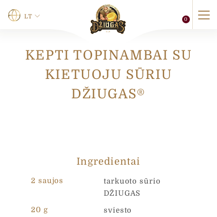
LT
0
KEPTI TOPINAMBAI SU
Vardas
*
KIETUOJU SŪRIU
DŽIUGAS®
Vardas
Pavardė
V
Telefonas
a
r
d
a
Ingredientai
s
0 of 12 max characters.
*
2 saujos
tarkuoto sūrio
E
El. paštas
*
DŽIUGAS
l
.
20 g
sviesto