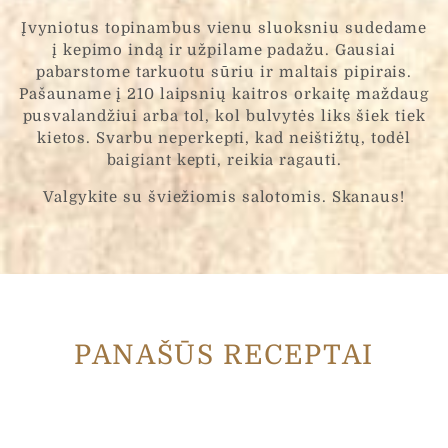
Įvyniotus topinambus vienu sluoksniu sudedame
į kepimo indą ir užpilame padažu. Gausiai
pabarstome tarkuotu sūriu ir maltais pipirais.
Pašauname į 210 laipsnių kaitros orkaitę maždaug
pusvalandžiui arba tol, kol bulvytės liks šiek tiek
kietos. Svarbu neperkepti, kad neištižtų, todėl
baigiant kepti, reikia ragauti.
Valgykite su šviežiomis salotomis. Skanaus!
PANAŠŪS RECEPTAI