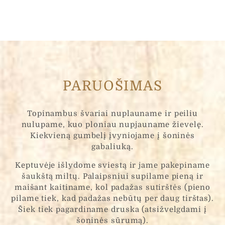
PARUOŠIMAS
Topinambus švariai nuplauname ir peiliu
nulupame, kuo ploniau nupjauname žievelę.
Kiekvieną gumbelį įvyniojame į šoninės
gabaliuką.
Keptuvėje išlydome sviestą ir jame pakepiname
šaukštą miltų. Palaipsniui supilame pieną ir
maišant kaitiname, kol padažas sutirštės (pieno
pilame tiek, kad padažas nebūtų per daug tirštas).
Šiek tiek pagardiname druska (atsižvelgdami į
šoninės sūrumą).