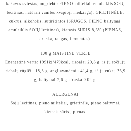
kakavos sviestas, nugriebto PIENO milteliai, emulsiklis SOJŲ
lecitinas, natūrali vanilės kvapioji medžiaga), GRIETINĖLĖ,
cukrus, alkoholis, sutirštintos IŠRŪGOS, PIENO baltymai,
emulsiklis SOJŲ lecitinas), kietasis SŪRIS 8,6% (PIENAS,
druska, raugas, fermentas).
100 g MAISTINĖ VERTĖ
Energetinė vertė: 1991kj/479kcal, riebalai 29,8 g, iš jų sočiųjų
riebalų rūgščių 18,3 g, angliavandenių 41,4 g, iš jų cukrų 36,9
g, baltymai 7,6 g, druska 0,02 g.
ALERGENAI
Sojų lecitinas, pieno milteliai, grietinėlė, pieno baltymai,
kietasis sūris , pienas.