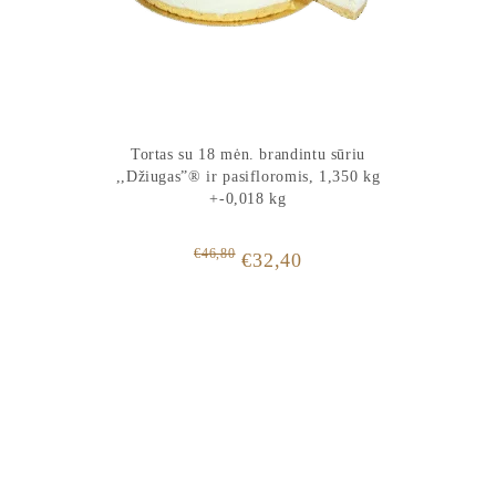
Tortas su 18 mėn. brandintu sūriu
,,Džiugas”® ir pasifloromis, 1,350 kg
+-0,018 kg
€
46,80
Original
Current
€
32,40
price
price
was:
is:
€46,80.
€32,40.