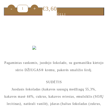
p
produkto
€
3,60
-
+
Žinutė
*
a
kiekis:
š
Į KREPŠELĮ
Šokoladukas
t
su
a
sūriu
s
Džiugas®
V
(juodas),
a
38
g.
r
+-2
d
Jūsų asmens duomenys yra renkami ir tvarkomi,
g.
a
siekiant įvertinti Jūsų interneto projekto poreikius ir
pateikti UAB „Čia Market tinkamiausią pasiūlymą.
s
Užpildydami šią formą, Jūs sutinkate kad su mūsų
E
"Privatumo Politikoje" aprašytomis taisyklėmis
Pagamintas rankomis, juodojo šokolado, su gurmanišku kietojo
l
.
sūrio DŽIUGAS® kremu, pakerės smaližio širdį.
Siųsti
SUDĖTIS
Juodasis šokoladas (kakavos sausųjų medžiagų 55,3%,
kakavos masė 44%, cukrus, kakavos sviestas, emulsiklis (SOJŲ
lecitinas), natūrali vanilė), įdaras (baltas šokoladas (cukrus,