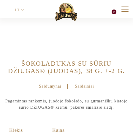
LT
0
Vardas
*
ŠOKOLADUKAS SU SŪRIU
Vardas
Pavardė
DŽIUGAS® (JUODAS), 38 G. +-2 G.
Telefonas
Saldumynai
Saldainiai
Pagamintas rankomis, juodojo šokolado, su gurmanišku kietojo
sūrio DŽIUGAS® kremu, pakerės smaližio širdį.
El. paštas
*
Kiekis
Kaina