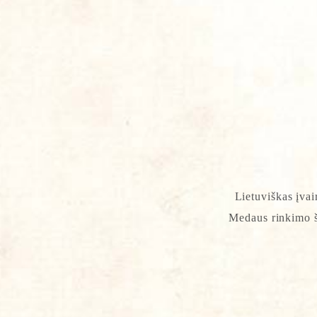
Lietuviškas įva
Medaus rinkimo ša