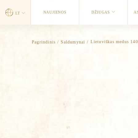
NAUJIENOS
DŽIUGAS
A
LT
Lietuviškas medus 140
Pagrindinis
/
Saldumynai
/