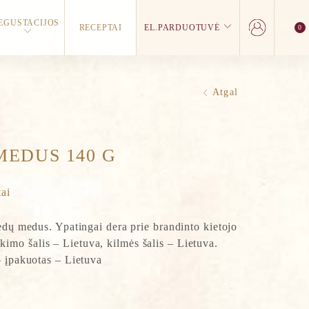
EGUSTACIJOS
RECEPTAI
EL.PARDUOTUVĖ
0
Atgal
MEDUS 140 G
tai
iedų medus. Ypatingai dera prie brandinto kietojo
mo šalis – Lietuva, kilmės šalis – Lietuva.
o įpakuotas – Lietuva