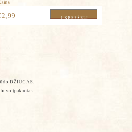
Kaina
€
2,99
Į KREPŠELĮ
o sūrio DŽIUGAS.
s buvo įpakuotas –