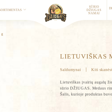
SŪRIO
D
SORTIMENTAS
DŽIUGAS
NAMAI
 g
LIETUVIŠKAS 
Saldumynai
Kiti skanės
Lietuviškas įvairių augalų ž
sūrio DŽIUGAS. Medaus rinki
Šalis, kurioje produktas buv