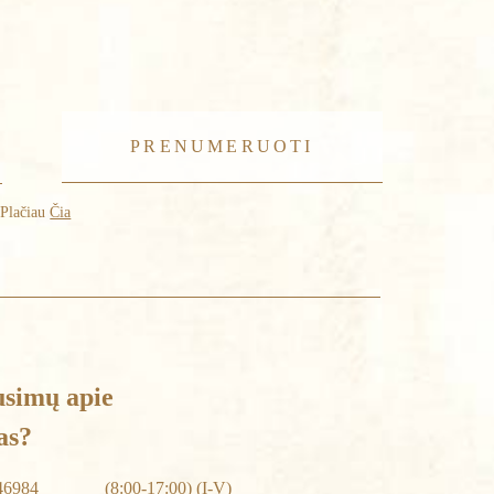
 Plačiau
Čia
usimų apie
as?
46984
(8:00-17:00) (I-V)