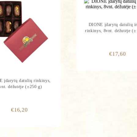
DIONE įdarytų datulių ir
rinkinys, 8vnt. dėžutėje (±
nkami ir tvarkomi, siekiant įvertinti Jūsų interneto projekto 
€
17,60
siūlymą. Užpildydami šią formą, Jūs sutinkate kad su mūsų "Pri
 įdarytų datulių rinkinys,
vnt. dėžutėje (±250 g)
€
16,20