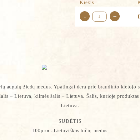
Kiekis
produkto
-
+
kiekis:
Lietuviškas
medus
140
g
irių augalų žiedų medus. Ypatingai dera prie brandinto kietoj
lis – Lietuva, kilmės šalis – Lietuva. Šalis, kurioje produkta
Lietuva.
SUDĖTIS
100proc. Lietuviškas bičių medus