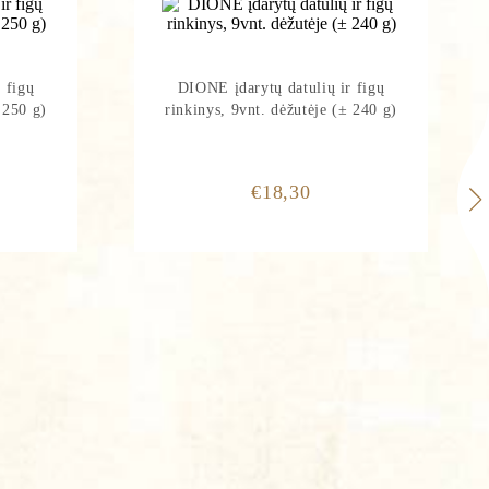
 figų
DIONE įdarytų datulių ir figų
 250 g)
rinkinys, 9vnt. dėžutėje (± 240 g)
poreikius ir pateikti UAB
€
18,30
vatumo Politikoje"