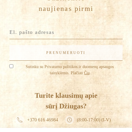
naujienas pirmi
Sutinku su Privatumo politikos ir duomenų apsaugos
taisyklėmis. Plačiau
Čia
Turite klausimų apie
sūrį Džiugas?
+370 616 46984
(8:00-17:00) (I-V)
info@dziugashouse.lt