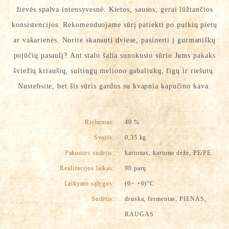
žievės spalva intensyvesnė. Kietos, sausos, gerai lūžtančios
konsistencijos. Rekomenduojame sūrį patiekti po puikių pietų
ar vakarienės. Norite skanauti dviese, pasinerti į gurmaniškų
pojūčių pasaulį? Ant stalo šalia sunokusio sūrio Jums pakaks
šviežių kriaušių, sultingų meliono gabaliukų, figų ir riešutų.
Nustebsite, bet šis sūris gardus su kvapnia kapučino kava.
Riebumas:
40 %
Svoris:
0,35 kg
Pakuotės sudėtis:
kartonas, kartono dėžė, PE/PE
Realizacijos laikas:
90 parų
Laikymo sąlygos:
(0÷ +6)°C
Sudėtis:
druska, fermentas, PIENAS,
RAUGAS