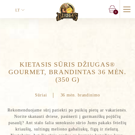
LT
0
Vardas
*
KIETASIS SŪRIS DŽIUGAS®
Vardas
Pavardė
GOURMET, BRANDINTAS 36 MĖN.
T
(350 G)
Telefonas
e
l
e
Sūriai
36 mėn. brandinimo
f
o
Rekomenduojame sūrį patiekti po puikių pietų ar vakarienės.
n
El. paštas
*
a
Norite skanauti dviese, pasinerti į gurmaniškų pojūčių
s
pasaulį? Ant stalo šalia sunokusio sūrio Jums pakaks šviežių
E
kriaušių, sultingų meliono gabaliukų, figų ir riešutų.
l