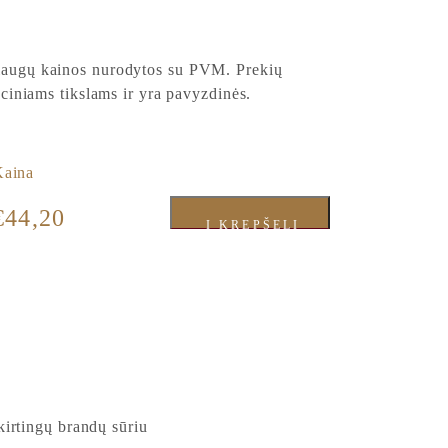
slaugų kainos nurodytos su PVM. Prekių
raciniams tikslams ir yra pavyzdinės.
Kaina
€
44,20
Į KREPŠELĮ
irtingų brandų sūriu