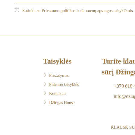
Sutinku su Privatumo politikos ir duomenų apsaugos taisyklėmis.
Taisyklės
Turite kla
sūrį Džiug
Pristatymas
Pirkimo taisyklės
+370 616 
Kontaktai
info@dziug
Džiugas House
KLAUSK SŪ