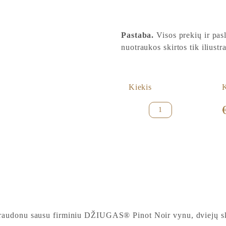
Pastaba.
Visos prekių ir pa
nuotraukos skirtos tik iliust
Kiekis
produkto
kiekis:
,,Džiugas''®
dovanų
dėžutė
„Intriga"
raudonu sausu firminiu DŽIUGAS® Pinot Noir vynu, dviejų sk