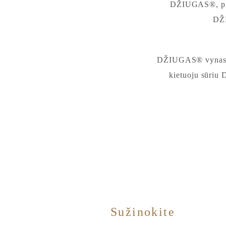
DŽIUGAS®, prie
DŽI
DŽIUGAS® vynas Pr
kietuoju sūriu 
Sužinokite