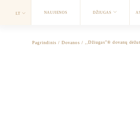
NAUJIENOS
DŽIUGAS
A
LT
Pagrindinis
/
Dovanos
/