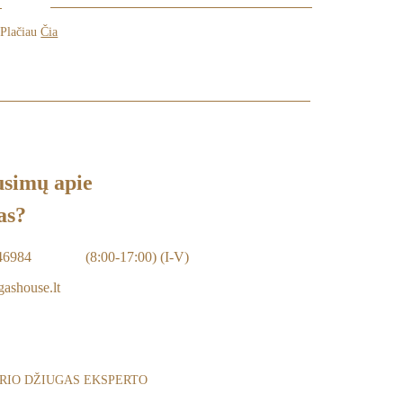
 Plačiau
Čia
usimų apie
as?
46984
(8:00-17:00) (I-V)
ashouse.lt
RIO DŽIUGAS EKSPERTO