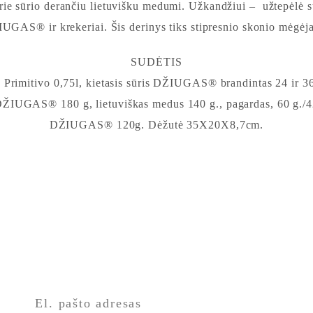
 sūrio derančiu lietuvišku medumi. Užkandžiui – užtepėlė su
UGAS® ir krekeriai. Šis derinys tiks stipresnio skonio mėgėj
SUDĖTIS
imitivo 0,75l, kietasis sūris DŽIUGAS® brandintas 24 ir 36
DŽIUGAS® 180 g, lietuviškas medus 140 g., pagardas, 60 g./4
DŽIUGAS® 120g. Dėžutė 35X20X8,7cm.