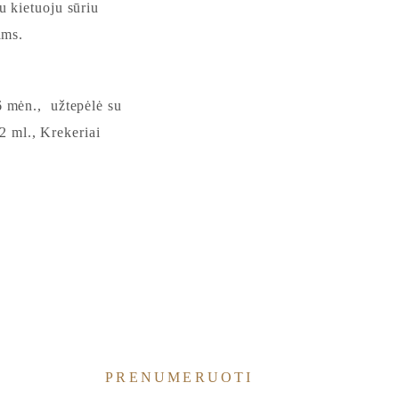
 kietuoju sūriu
ams.
 mėn., užtepėlė su
2 ml., Krekeriai