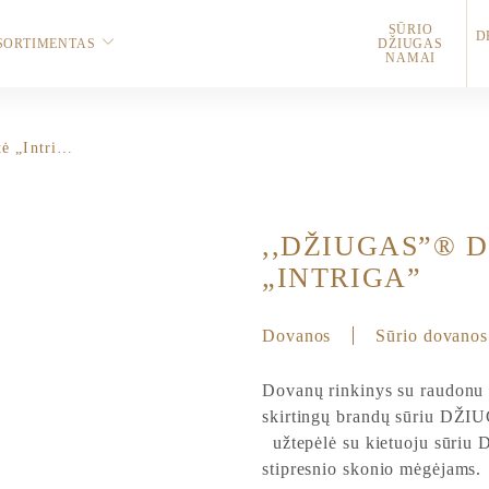
SŪRIO
D
SORTIMENTAS
DŽIUGAS
NAMAI
,,Džiugas”® dovanų dėžutė „Intriga”
,,DŽIUGAS”® 
„INTRIGA”
Dovanos
Sūrio dovanos
Dovanų rinkinys su raudonu
skirtingų brandų sūriu DŽIU
užtepėlė su kietuoju sūriu 
stipresnio skonio mėgėjams.