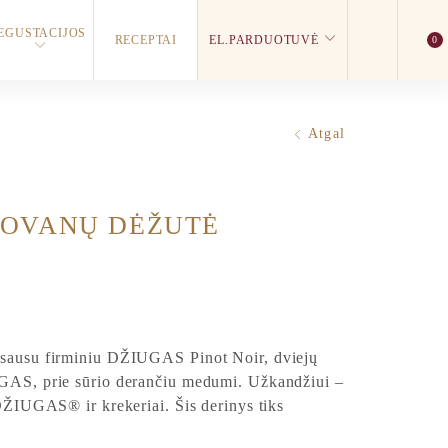
EGUSTACIJOS
RECEPTAI
EL.PARDUOTUVĖ
0
Atgal
DOVANŲ DĖŽUTĖ
 sausu firminiu DŽIUGAS Pinot Noir, dviejų
GAS, prie sūrio derančiu medumi. Užkandžiui –
DŽIUGAS® ir krekeriai. Šis derinys tiks