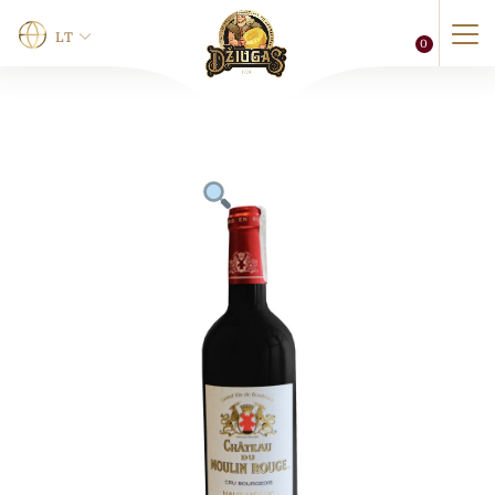
LT
0
Vardas
*
Vardas
Pavardė
Telefonas
0 of 12 max characters.
El. paštas
*