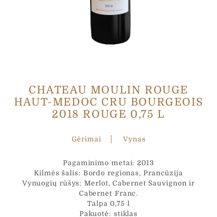
T
Žinutė
*
e
l
e
f
o
n
a
CHATEAU MOULIN ROUGE
s
HAUT-MEDOC CRU BOURGEOIS
Ž
Jūsų asmens duomenys yra renkami ir tvarkomi,
i
2018 ROUGE 0,75 L
siekiant įvertinti Jūsų interneto projekto poreikius ir
pateikti UAB „Čia Market tinkamiausią pasiūlymą.
n
Užpildydami šią formą, Jūs sutinkate kad su mūsų
u
"Privatumo Politikoje" aprašytomis taisyklėmis
Gėrimai
Vynas
t
ė
p
Siųsti
Pagaminimo metai: 2013
a
Kilmės šalis: Bordo regionas, Prancūzija
š
Vynuogių rūšys: Merlot, Cabernet Sauvignon ir
t
Cabernet Franc.
a
Talpa 0,75 l
s
Pakuotė: stiklas