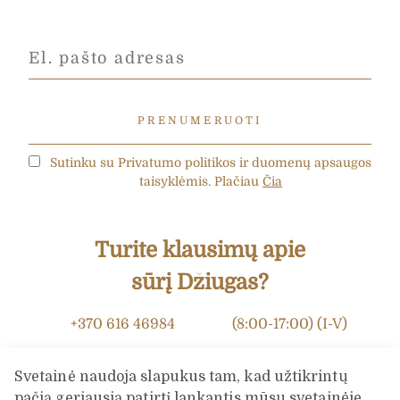
Sutinku su Privatumo politikos ir duomenų apsaugos
taisyklėmis. Plačiau
Čia
Turite klausimų apie
sūrį Džiugas?
+370 616 46984
(8:00-17:00) (I-V)
info@dziugashouse.lt
Svetainė naudoja slapukus tam, kad užtikrintų
pačią geriausią patirtį lankantis mūsų svetainėje.