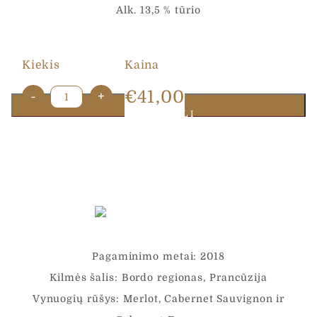
Alk. 13,5 % tūrio
Kiekis
Kaina
produkto
€
41,00
-
+
kiekis:
Į KREPŠELĮ
Chateau
Moulin
Rouge
Haut-
Medoc
Cru
Bourgeois
2018
Rouge
0,75
L
Pagaminimo metai: 2018
Kilmės šalis: Bordo regionas, Prancūzija
Vynuogių rūšys: Merlot, Cabernet Sauvignon ir