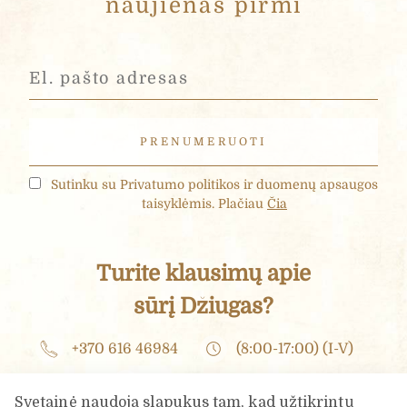
naujienas pirmi
Žinutė
*
Sutinku su Privatumo politikos ir duomenų apsaugos
Jūsų asmens duomenys yra renkami ir tvarkomi,
taisyklėmis. Plačiau
Čia
siekiant įvertinti Jūsų interneto projekto poreikius ir
pateikti UAB „Čia Market tinkamiausią pasiūlymą.
Užpildydami šią formą, Jūs sutinkate kad su mūsų
"Privatumo Politikoje" aprašytomis taisyklėmis
Turite klausimų apie
sūrį Džiugas?
Siųsti
+370 616 46984
(8:00-17:00) (I-V)
info@dziugashouse.lt
Svetainė naudoja slapukus tam, kad užtikrintų