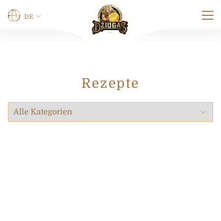
DE
Vorname
*
Rezepte
Vorname
Nachname
Telefon
0 von maximal 12 Zeichen.
E-mail
*