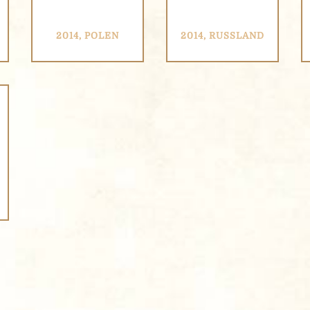
2014, POLEN
2014, RUSSLAND
rden gesammelt und verarbeitet, um Ihre Internetbedürfnisse 
t von UAB Čia Market zu unterbreiten. Durch Ausfüllen dieses
tlinie beschriebenen Regeln zu