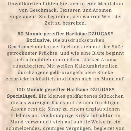
Unwillkürlich fühlen Sie sich in eine Meditation
von Geschmack, Texturen und Aromen
eingetaucht. Sie beginnen, den wahren Wert der
Zeit zu begreifen.
60 Monate gereifter Hartkäse DŽIUGAS®
Exclusive.
Die ausdrucksstarken
Geschmacksnoten verflechten sich mit der Süße
getrockneter Früchte, und wie eine Blüte beginnt
sich allmählich ein reiches, starkes Aroma
auszubreiten. Mit weißen Kalziumkristallen
durchzogene gelb-orangefarbene Stücke
zerbröckeln köstlich und lösen sich im Mund auf.
100 Monate gereifter Hartkäse DŽIUGAS®
SpecialAged.
Ein kleines goldfarbenes Stückchen
dieses würzigen Käses mit seinem fruchtigen
Aroma regt die Sinne zu einem unglaublichen
Erlebnis an. Die knusprige Kristallstruktur im
Mund verwandelt sich auf subtile Weise in ein
schmelzendes, cremiges Vergnügen, begleitet von