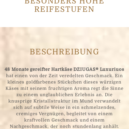
BESONDERS HOHE
REIFESTUFEN
Nachicht
*
BESCHREIBUNG
Ihre persönlichen Daten werden gesammelt und
verarbeitet, um Ihre Internetbedürfnisse zu
48 Monate gereifter Hartkäse DŽIUGAS® Luxuriuos
einzuschätzen und das am besten geeignete Angebot
hat einen von der Zeit veredelten Geschmack. Ein
von UAB Čia Market zu unterbreiten. Durch Ausfüllen
dieses Formulars stimmen Sie den in unserer
kleines goldfarbenes Stückchen dieses würzigen
Datenschutzrichtlinie beschriebenen Regeln zu
Käses mit seinem fruchtigen Aroma regt die Sinne
zu einem unglaublichen Erlebnis an. Die
knusprige Kristallstruktur im Mund verwandelt
Frage
sich auf subtile Weise in ein schmelzendes,
cremiges Vergnügen, begleitet von einem
kraftvollen Geschmack und einem
Nachgeschmack, der noch stundenlang anhält.