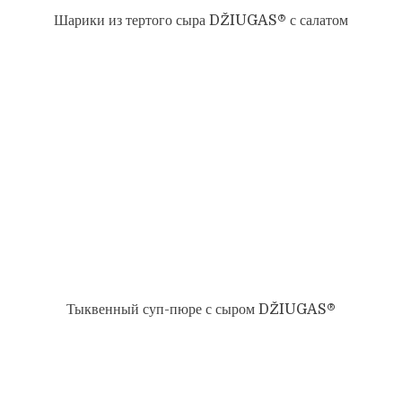
Шарики из тертого сыра DŽIUGAS® с салатом
Тыквенный суп-пюре с сыром DŽIUGAS®