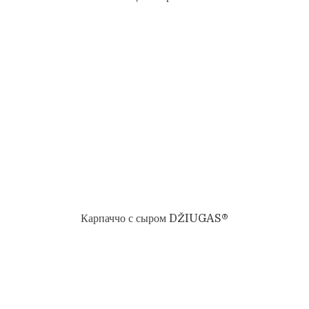
Карпаччо с сыром DŽIUGAS®