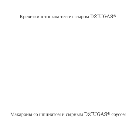
Креветки в тонком тесте с сыром DŽIUGAS®
Макароны со шпинатом и сырным DŽIUGAS® соусом