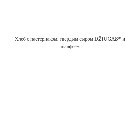
Хлеб с пастернаком, твердым сыром DŽIUGAS® и
шалфеем