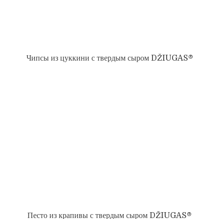
Чипсы из цуккини с твердым сыром DŽIUGAS®
Песто из крапивы с твердым сыром DŽIUGAS®