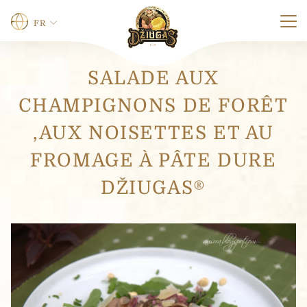
FR
SALADE AUX
Nom
*
CHAMPIGNONS DE FORÊT
,AUX NOISETTES ET AU
Prénom
Nom
FROMAGE À PÂTE DURE
Le téléphone
DŽIUGAS®
0 sur 12 caractères maximum.
E-mail
*