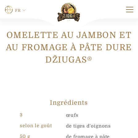
FR
OMELETTE AU JAMBON ET
Nom
*
AU FROMAGE À PÂTE DURE
DŽIUGAS®
Prénom
Nom
Le téléphone
Ingrédients
0 sur 12 caractères maximum.
3
œufs
*
E-mail
*
t
selon le goût
de tiges d'oignons
é
l
50 g
de fromage à pâte