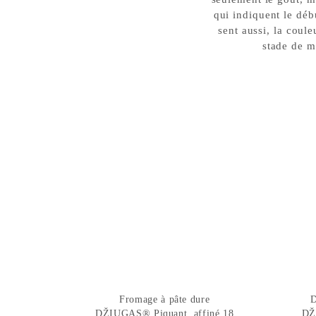
qui indiquent le déb
sent aussi, la coul
stade de m
Fromage à pâte dure
D
DŽIUGAS® Piquant, affiné 18
DŽ