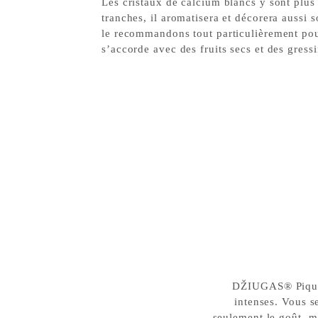
Les cristaux de calcium blancs y sont pl
tranches, il aromatisera et décorera aussi 
le recommandons tout particulièrement pour
s’accorde avec des fruits secs et des gressi
DŽIUGAS® Piquan
intenses. Vous 
seulement le goût, m