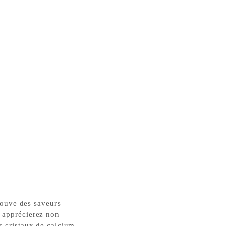
ouve des saveurs
 apprécierez non
s cristaux de calcium