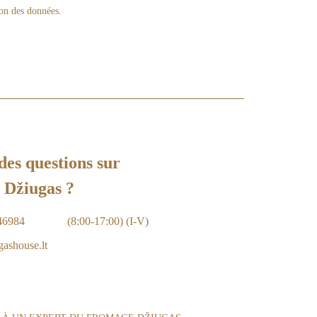
tion des données.
des questions sur
 Džiugas ?
46984
(8:00-17:00) (I-V)
ashouse.lt