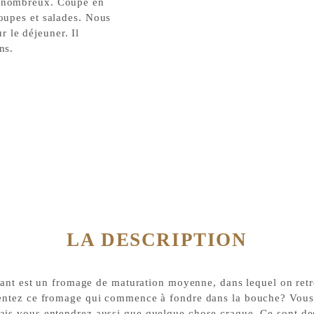
us nombreux. Coupé en
soupes et salades. Nous
 le déjeuner. Il
ns.
LA DESCRIPTION
t est un fromage de maturation moyenne, dans lequel on retr
sentez ce fromage qui commence à fondre dans la bouche? Vous
ais vous entendrez aussi que quelque chose craque. Ce sont de