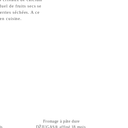
uel de fruits secs se
erries séchées. A ce
en cuisine.
Fromage à pâte dure
is
DŽIUGAS® affiné 18 mois.