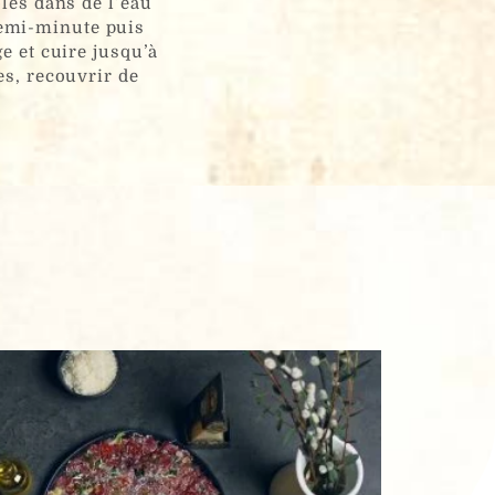
oles dans de l’eau
 demi-minute puis
ge et cuire jusqu’à
es, recouvrir de