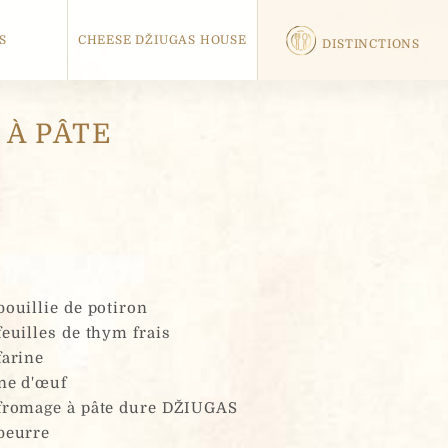
S
CHEESE DŽIUGAS HOUSE
DISTINCTIONS
 À PÂTE
bouillie de potiron
feuilles de thym frais
farine
ne d'œuf
fromage à pâte dure DŽIUGAS
beurre