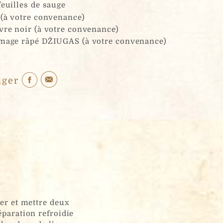
feuilles de sauge
 (à votre convenance)
vre noir (à votre convenance)
mage râpé DŽIUGAS (à votre convenance)
ager
ger et mettre deux
éparation refroidie