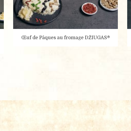
Œuf de Pâques au fromage DŽIUGAS®
onnel sont collectées et traitées afin d'évaluer vos besoins et d
erciale de la société UAB Čia Market. En remplissant le présen
rubrique Politique de confidentialité