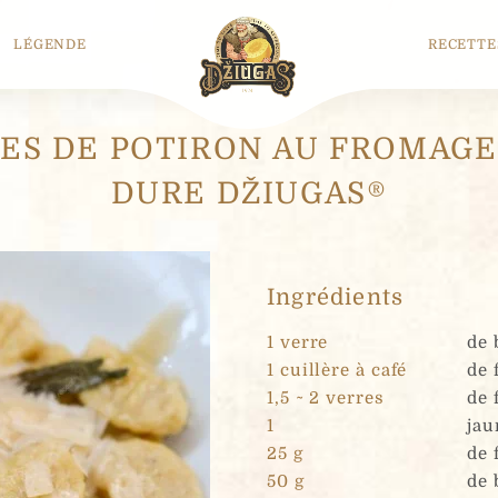
LÉGENDE
RECETTE
ES DE POTIRON AU FROMAGE
DURE DŽIUGAS®
Ingrédients
1 verre
de 
1 cuillère à café
de 
1,5 ~ 2 verres
de 
1
jau
25 g
de 
50 g
de 