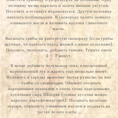
половину мелко нарезать и залить винным уксусом.
Посолить и оставить мариноваться. Другую половину
нарезать полукольцами. В сковороду налить немного
оливкового масла и положить кусочек сливочного
масла.
Высыпать грибы на разогретую сковороду (если грибы
крупные, то нарезать перед жаркой узкими полосками).
Посолить, поперчить, добавить тимьян. Тушить около
5 — 7 минут.
В конце добавить полукольца лука, измельченный
маринованный лук и жарить еще несколько минут.
Положить в тарелку вымытые листья рукколы, на них
— грибы со сковородки. Обильно посыпать
нарезанными орешками и очень тонко нарезанными
кусочками сыра Džiugas (тонкие кусочки можно
нарезать картофелечисткой). Посыпать молотым
перцем, сбрызнуть оливковым маслом и подавать на
тостах белого хлеба …