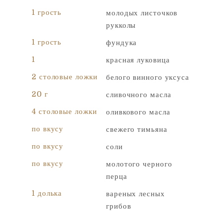
1 грость
молодых листочков
Т
рукколы
Сообщение
*
е
л
1 грость
фундука
е
ф
1
красная луковица
о
н
2 столовые ложки
белого винного уксуса
И
20 г
сливочного масла
м
я
Персональные данные собираются и обрабатываются с целью
4 столовые ложки
оливкового масла
И
определения Ваших потребностей и представления наилучшего
предложения UAB Čia Market. Заполняя эту форму, Вы
м
по вкусу
свежего тимьяна
соглашаетесь с правилами нашей Политики конфиденциальности
я
по вкусу
соли
Отправить
по вкусу
молотого черного
перца
1 долька
вареных лесных
грибов