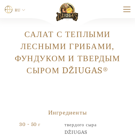
RU
САЛАТ С ТЕПЛЫМИ
Имя
*
ЛЕСНЫМИ ГРИБАМИ,
ФУНДУКОМ И ТВЕРДЫМ
Имя
Фамилия
СЫРОМ DŽIUGAS®
Телефон
0 из 12 символов.
Ингредиенты
Электронная почта
*
30 ~ 50 г
твердого сыра
DŽIUGAS