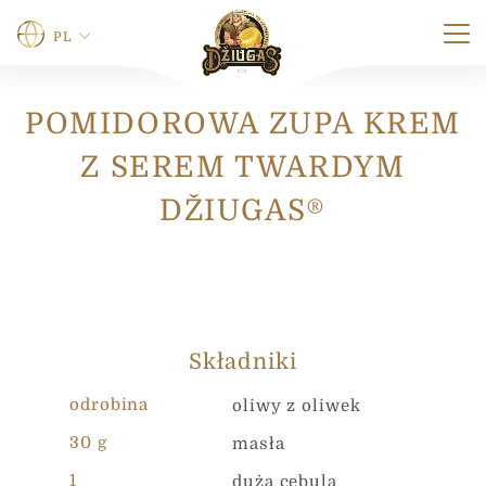
PL
POMIDOROWA ZUPA KREM
N
Nazwa
*
a
Z SEREM TWARDYM
z
w
DŽIUGAS®
a
*
Pierwszy
Ostatni
E
-
Telefon
m
a
i
Składniki
l
0 z maksymalnej liczby 12 znaków.
odrobina
oliwy z oliwek
E-mail
*
30 g
masła
1
duża cebula