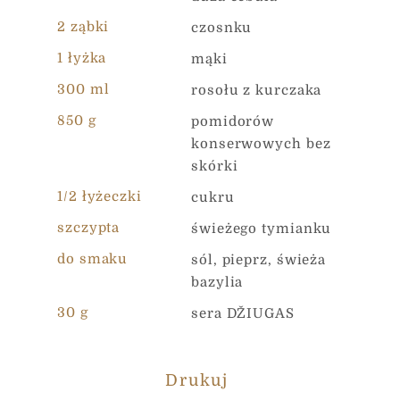
2 ząbki
czosnku
Wiadomość
*
1 łyżka
mąki
300 ml
rosołu z kurczaka
850 g
pomidorów
konserwowych bez
skórki
Państwa dane osobowe są gromadzone oraz
1/2 łyżeczki
cukru
przetwarzane w celu oszacowania potrzeb Państwa
projektu internetowego oraz złożenia UAB „Čia Market”
szczypta
świeżego tymianku
najlepszej oferty. Wypełniając niniejszy formularz,
akceptują Państwo zasady opisane w naszej Polityce
do smaku
sól, pieprz, świeża
Prywatności
bazylia
30 g
sera DŽIUGAS
Wysłać
Drukuj