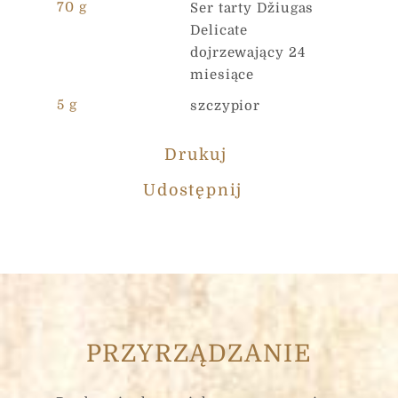
70 g
Ser tarty Džiugas
Delicate
dojrzewający 24
miesiące
5 g
szczypior
Drukuj
Udostępnij
PRZYRZĄDZANIE