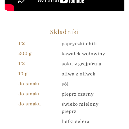
Wiadomość
*
Składniki
1/2
papryczki chili
200 g
kawałek wołowiny
Państwa dane osobowe są gromadzone oraz
1/2
soku z grejpfruta
przetwarzane w celu oszacowania potrzeb Państwa
projektu internetowego oraz złożenia UAB „Čia Market”
10 g
oliwa z oliwek
najlepszej oferty. Wypełniając niniejszy formularz,
akceptują Państwo zasady opisane w naszej Polityce
do smaku
sól
Prywatności
do smaku
pieprz czarny
Wysłać
do smaku
świeżo mielony
pieprz
listki selera