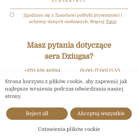
Zgadzam się z Zasadami polityki prywatności i
ochrony danych osobowych. Więcej
Tutaj
Masz pytania dotyczące
sera Džiugas?
+370 616 46984
(8:00-17:00) (I-V)
Strona korzysta z plików cookie, aby zapewnić jak
info@dziugashouse.lt
najlepsze wrażenia podczas odwiedzania naszej
strony.
ZAPYTAJ EKSPERTA DS. SERA DŽIUGAS
Reject all
Akceptuj wszystkie
Ustawienia plików cookie
© 2026. Visos teisės saugomos. |
Polityka prywatności