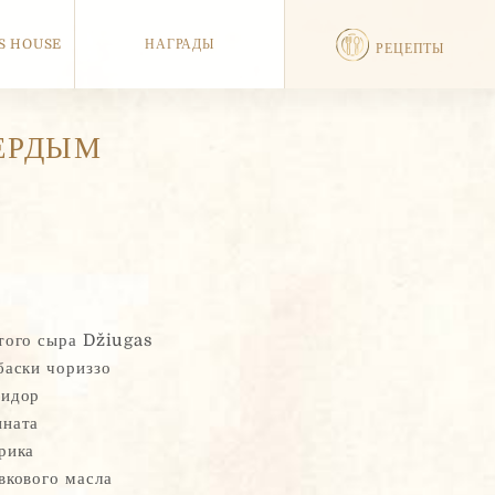
S HOUSE
НАГРАДЫ
РЕЦЕПТЫ
ЕРДЫМ
того сыра Džiugas
баски чориззо
идор
ната
рика
вкового масла