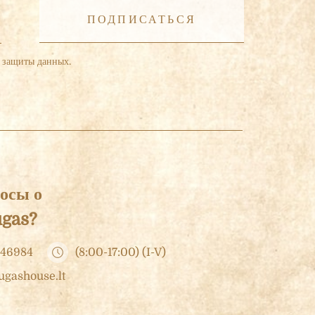
 защиты данных.
осы о
ugas?
 46984
(8:00-17:00) (I-V)
ugashouse.lt