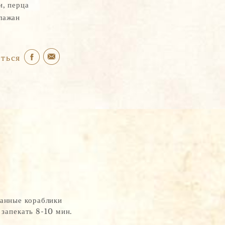
и, перца
лажан
ться
жанные кораблики
 запекать 8-10 мин.