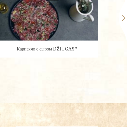
авления наилучшего
нфиденциальности
Карпаччо с сыром DŽIUGAS®
Горячи