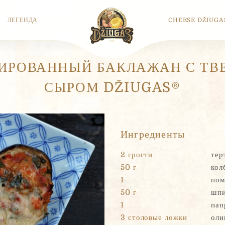
ЛЕГЕНДА
CHEESE DŽIUGA
ИРОВАННЫЙ БАКЛАЖАН С ТВ
СЫРОМ DŽIUGAS®
Ингредиенты
2 грости
тер
50 г
кол
1
пом
50 г
шпи
1
пап
3 столовые ложки
оли