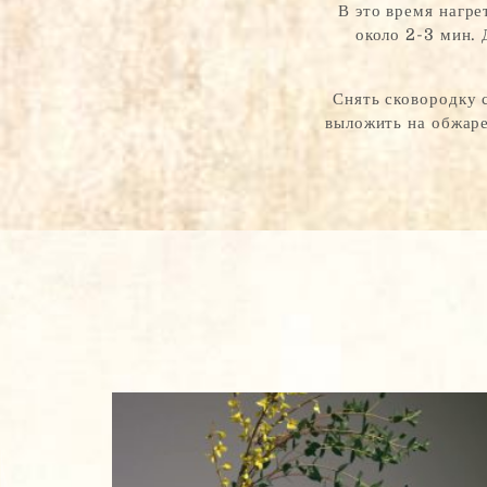
В это время нагре
около 2-3 мин.
Имя
*
Снять сковородку 
выложить на обжаре
Имя
Т
Телефон
е
л
е
ф
о
0 из 12 символов.
н
*
Электронная почта
*
*
Сообщение
*