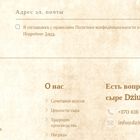
Я соглашаюсь с правилами Политики конфиденциальности и
Подробнее
Здесь
O нас
Есть вопр
сыре Dži
Сочетания вкусов
Ценности сыра
+370 616
Традиции
info@dzi
производства
в
Награды