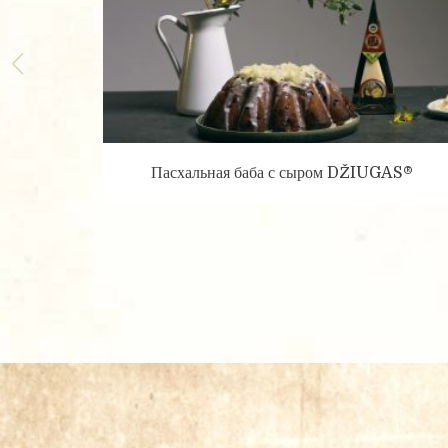
Персональные данные собирают
предложения UAB Čia Market. 
Пасхальная баба с сыром DŽIUGAS®
Отправить