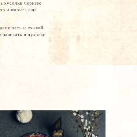
ть кусочки чориззо
ор и жарить еще
еремешать и ложкой
 запекать в духовке