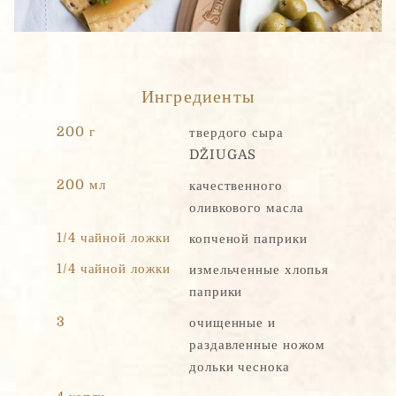
щ
е
н
Сообщение
*
и
е
п
Ингредиенты
о
ч
200 г
твердого сыра
т
DŽIUGAS
а
Э
200 мл
качественного
Персональные данные собираются и обрабатываются с целью
л
определения Ваших потребностей и представления наилучшего
оливкового масла
е
предложения UAB Čia Market. Заполняя эту форму, Вы
к
соглашаетесь с правилами нашей Политики конфиденциальности
1/4 чайной ложки
копченой паприки
т
р
1/4 чайной ложки
измельченные хлопья
о
Отправить
паприки
н
н
3
очищенные и
а
раздавленные ножом
я
дольки чеснока