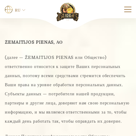
RU
Э
Имя
*
ŽEMAITIJOS PIENAS, АО
л
е
к
(далее — ŽEMAITIJOS PIENAS или Общество)
т
р
ответственно относится к защите Ваших персональных
Имя
Фамилия
о
данных, поэтому всеми средствами стремится обеспечить
н
Телефон
н
Ваши права на уровне обработки персональных данных.
а
Субъекты данных — потребители нашей продукции,
я
*
партнеры и другие лица, доверяют нам свою персональную
0 из 12 символов.
п
информацию, и мы являемся ответственными за то, чтобы
о
ч
Электронная почта
*
каждый день работать так, чтобы оправдать их доверие.
т
а