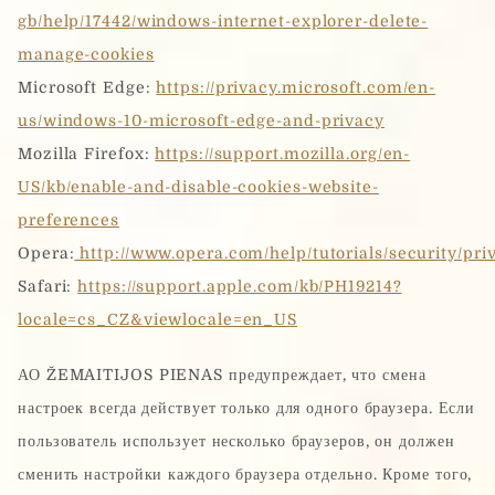
gb/help/17442/windows-internet-explorer-delete-
manage-cookies
Microsoft Edge:
https://privacy.microsoft.com/en-
us/windows-10-microsoft-edge-and-privacy
Mozilla Firefox:
https://support.mozilla.org/en-
US/kb/enable-and-disable-cookies-website-
preferences
Opera:
http://www.opera.com/help/tutorials/security/pri
Safari:
https://support.apple.com/kb/PH19214?
locale=cs_CZ&viewlocale=en_US
АО ŽEMAITIJOS PIENAS предупреждает, что смена
настроек всегда действует только для одного браузера. Если
пользователь использует несколько браузеров, он должен
сменить настройки каждого браузера отдельно. Кроме того,