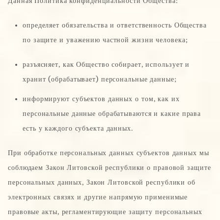
Данная Политика конфиденциальности Общества:
определяет обязательства и ответственность Общества
Сообщение
*
по защите и уважению частной жизни человека;
разъясняет, как Общество собирает, использует и
хранит (обрабатывает) персональные данные;
информируют субъектов данных о том, как их
Персональные данные собираются и обрабатываются с целью
персональные данные обрабатываются и какие права
определения Ваших потребностей и представления наилучшего
предложения UAB Čia Market. Заполняя эту форму, Вы
есть у каждого субъекта данных.
соглашаетесь с правилами нашей Политики конфиденциальности
При обработке персональных данных субъектов данных мы
Отправить
соблюдаем Закон Литовской республики о правовой защите
персональных данных, Закон Литовской республики об
электронных связях и другие напрямую применимые
правовые акты, регламентирующие защиту персональных