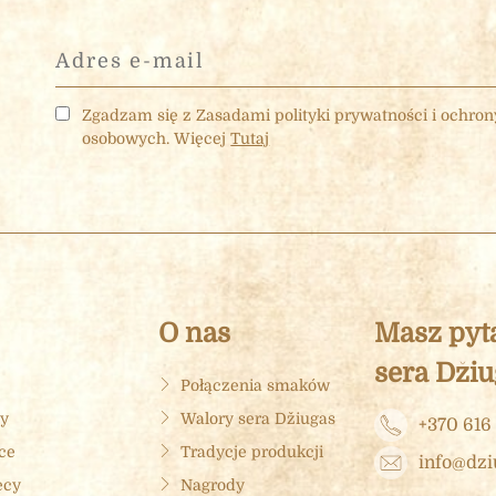
Zgadzam się z Zasadami polityki prywatności i ochro
osobowych. Więcej
Tutaj
O nas
Masz pyt
sera Džiu
Połączenia smaków
cy
Walory sera Džiugas
+370 616
ące
Tradycje produkcji
info@dzi
ęcy
Nagrody