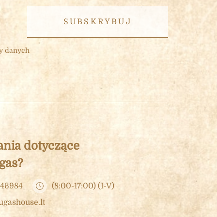
ny danych
ania dotyczące
gas?
 46984
(8:00-17:00) (I-V)
ugashouse.lt