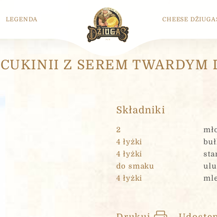
LEGENDA
CHEESE DŽIUGA
 CUKINII Z SEREM TWARDYM
Składniki
2
mło
4 łyżki
buł
4 łyżki
sta
do smaku
ulu
4 łyżki
ml