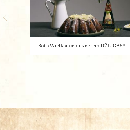
Państwa dane osobowe są g
Baba Wielkanocna z serem DŽIUGAS®
internetowego oraz złożeni
zasady opisane w naszej Po
Wysłać